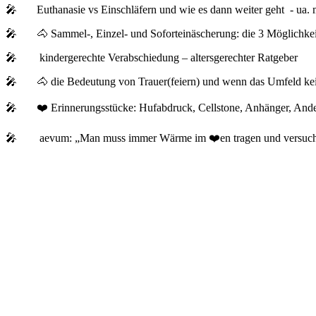
🎤 Euthanasie vs Einschläfern und wie es dann weiter geht - ua
🎤 🐴 Sammel-, Einzel- und Soforteinäscherung: die 3 Möglichkeiten
🎤 kindergerechte Verabschiedung – altersgerechter Ratgeber
🎤 🐴 die Bedeutung von Trauer(feiern) und wenn das Umfeld kein
🎤 ❤️ Erinnerungsstücke: Hufabdruck, Cellstone, Anhänger, An
🎤 aevum: „Man muss immer Wärme im ❤️en tragen und versuchen, 